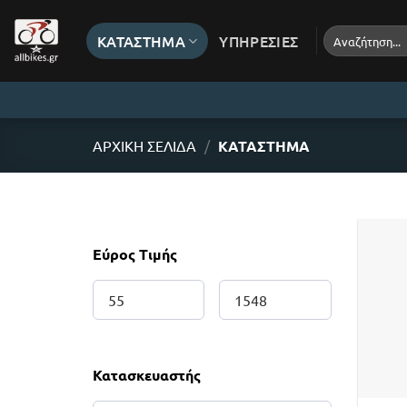
Μετάβαση
στο
Αναζήτηση
ΚΑΤΆΣΤΗΜΑ
ΥΠΗΡΕΣΊΕΣ
για:
περιεχόμενο
ΑΡΧΙΚΉ ΣΕΛΊΔΑ
/
ΚΑΤΆΣΤΗΜΑ
Εύρος Τιμής
Κατασκευαστής