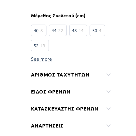
Μέγεθος Σκελετού (cm)
40
8
44
22
48
14
50
4
52
13
See more
ΑΡΙΘΜΌΣ ΤΑΧΥΤΉΤΩΝ
ΕΊΔΟΣ ΦΡΈΝΩΝ
ΚΑΤΑΣΚΕΥΑΣΤΉΣ ΦΡΈΝΩΝ
ΑΝΑΡΤΉΣΕΙΣ