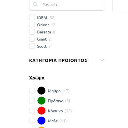
IDEAL
32
Orient
12
Beretta
8
Giant
2
Scott
7
ΚΑΤΗΓΟΡΊΑ ΠΡΟΪΌΝΤΟΣ
Χρώμα
Μαύρο
(
17
)
Πράσινο
(
5
)
Κόκκινο
(
12
)
Μπλε
(
11
)