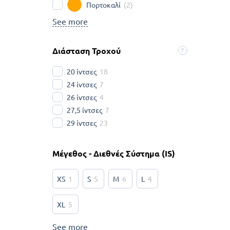
Πορτοκαλί
(
2
)
See more
Διάσταση Τροχού
20 ίντσες
18
24 ίντσες
7
26 ίντσες
4
27,5 ίντσες
7
29 ίντσες
23
Μέγεθος - Διεθνές Σύστημα (IS)
XS
1
S
5
M
6
L
4
XL
5
See more