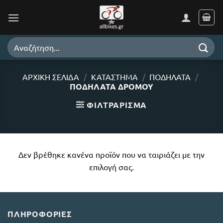
Μετάβαση
στο
περιεχόμενο
Αναζήτηση
για:
ΑΡΧΙΚΉ ΣΕΛΊΔΑ
/
ΚΑΤΆΣΤΗΜΑ
/
ΠΟΔΉΛΑΤΑ
/
ΠΟΔΉΛΑΤΑ ΔΡΌΜΟΥ
ΦΙΛΤΡΆΡΙΣΜΑ
Δεν βρέθηκε κανένα προϊόν που να ταιριάζει με την
επιλογή σας.
ΠΛΗΡΟΦΟΡΊΕΣ