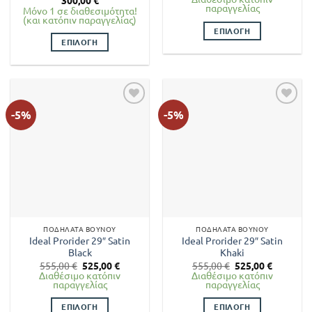
300,00
€
παραγγελίας
Μόνο 1 σε διαθεσιμότητα!
(και κατόπιν παραγγελίας)
ΕΠΙΛΟΓΉ
ΕΠΙΛΟΓΉ
Αυτό
Αυτό
το
το
προϊόν
προϊόν
έχει
έχει
πολλαπλές
-5%
-5%
πολλαπλές
παραλλαγές.
παραλλαγές.
Οι
Οι
επιλογές
επιλογές
μπορούν
μπορούν
να
να
επιλεγούν
επιλεγούν
στη
στη
σελίδα
ΠΟΔΉΛΑΤΑ ΒΟΥΝΟΎ
ΠΟΔΉΛΑΤΑ ΒΟΥΝΟΎ
σελίδα
του
Ideal Prorider 29″ Satin
Ideal Prorider 29″ Satin
του
προϊόντος
Black
Khaki
προϊόντος
Original
Η
Original
Η
555,00
€
525,00
€
555,00
€
525,00
€
price
τρέχουσα
price
τρέχουσ
Διαθέσιμο κατόπιν
Διαθέσιμο κατόπιν
was:
τιμή
was:
τιμή
παραγγελίας
παραγγελίας
555,00 €.
είναι:
555,00 €.
είναι:
525,00 €.
525,00 €.
ΕΠΙΛΟΓΉ
ΕΠΙΛΟΓΉ