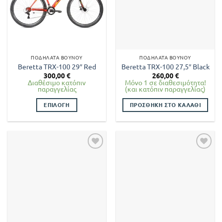
ΠΟΔΉΛΑΤΑ ΒΟΥΝΟΎ
ΠΟΔΉΛΑΤΑ ΒΟΥΝΟΎ
Beretta TRX-100 29″ Red
Beretta TRX-100 27,5″ Black
300,00
€
260,00
€
Διαθέσιμο κατόπιν
Μόνο 1 σε διαθεσιμότητα!
παραγγελίας
(και κατόπιν παραγγελίας)
ΕΠΙΛΟΓΉ
ΠΡΟΣΘΉΚΗ ΣΤΟ ΚΑΛΆΘΙ
Αυτό
το
προϊόν
έχει
πολλαπλές
παραλλαγές.
Οι
επιλογές
μπορούν
να
επιλεγούν