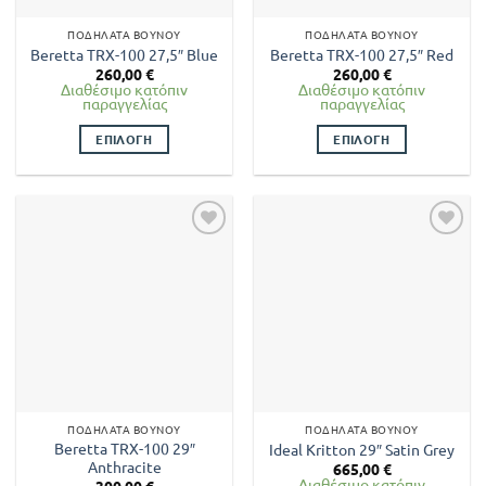
στη
ΠΟΔΉΛΑΤΑ ΒΟΥΝΟΎ
ΠΟΔΉΛΑΤΑ ΒΟΥΝΟΎ
σελίδα
Beretta TRX-100 27,5″ Blue
Beretta TRX-100 27,5″ Red
του
260,00
€
260,00
€
προϊόντος
Διαθέσιμο κατόπιν
Διαθέσιμο κατόπιν
παραγγελίας
παραγγελίας
ΕΠΙΛΟΓΉ
ΕΠΙΛΟΓΉ
Αυτό
Αυτό
το
το
προϊόν
προϊόν
έχει
έχει
πολλαπλές
πολλαπλές
παραλλαγές.
παραλλαγές.
Οι
Οι
επιλογές
επιλογές
μπορούν
μπορούν
να
να
επιλεγούν
επιλεγούν
στη
στη
ΠΟΔΉΛΑΤΑ ΒΟΥΝΟΎ
ΠΟΔΉΛΑΤΑ ΒΟΥΝΟΎ
σελίδα
σελίδα
Beretta TRX-100 29″
Ideal Kritton 29″ Satin Grey
του
του
Anthracite
665,00
€
προϊόντος
προϊόντος
Διαθέσιμο κατόπιν