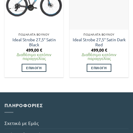
ΠΟΔΉΛΑΤΑ ΒΟΥΝΟΎ
ΠΟΔΉΛΑΤΑ ΒΟΥΝΟΎ
Ideal Strobe 27,5″ Satin
Ideal Strobe 27,5″ Satin Dark
Black
Red
499,00
€
499,00
€
Διαθέσιμο κατόπιν
Διαθέσιμο κατόπιν
παραγγελίας
παραγγελίας
ΕΠΙΛΟΓΉ
ΕΠΙΛΟΓΉ
Αυτό
Αυτό
το
το
προϊόν
προϊόν
έχει
έχει
πολλαπλές
πολλαπλές
ΠΛΗΡΟΦΟΡΊΕΣ
παραλλαγές.
παραλλαγές.
Οι
Οι
επιλογές
επιλογές
Σχετικά με Εμάς
μπορούν
μπορούν
να
να