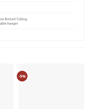
tom Butted Tubing
eable hanger
-5%