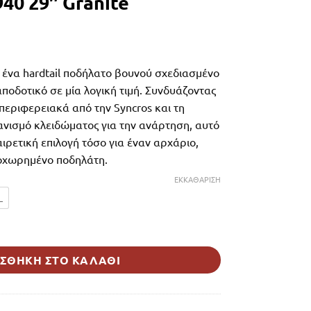
940 29″ Granite
ι ένα hardtail ποδήλατο βουνού σχεδιασμένο
αποδοτικό σε μία λογική τιμή. Συνδυάζοντας
εριφερειακά από την Syncros και τη
ανισμό κλειδώματος για την ανάρτηση, αυτό
αιρετική επιλογή τόσο για έναν αρχάριο,
ροχωρημένο ποδηλάτη.
ΕΚΚΑΘΆΡΙΣΗ
L
ite ποσότητα
ΣΘΉΚΗ ΣΤΟ ΚΑΛΆΘΙ