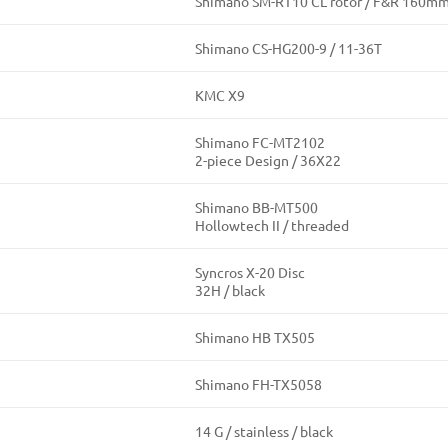
Shimano SM-RT10 CL rotor / F&R 160m
Shimano CS-HG200-9 / 11-36T
KMC X9
Shimano FC-MT2102
2-piece Design / 36X22
Shimano BB-MT500
Hollowtech II / threaded
Syncros X-20 Disc
32H / black
Shimano HB TX505
Shimano FH-TX5058
14 G / stainless / black