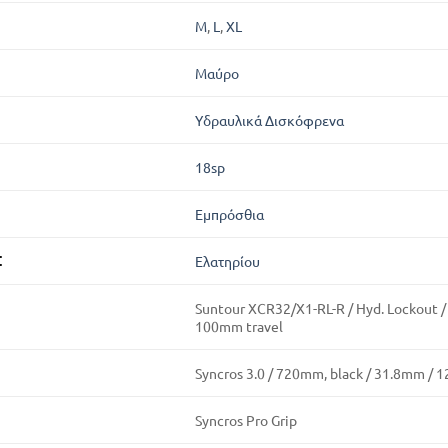
M
,
L
,
XL
Μαύρο
Υδραυλικά Δισκόφρενα
18sp
Εμπρόσθια
Σ
Ελατηρίου
Suntour XCR32/X1-RL-R / Hyd. Lockout / 
100mm travel
Syncros 3.0 / 720mm, black / 31.8mm / 1
Syncros Pro Grip