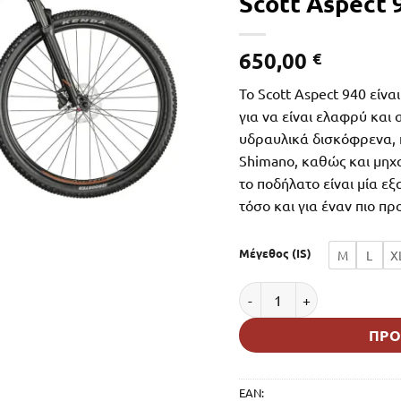
Scott Aspect 
650,00
€
Το Scott Aspect 940 είνα
για να είναι ελαφρύ και 
υδραυλικά δισκόφρενα, π
Shimano, καθώς και μηχ
το ποδήλατο είναι μία εξ
τόσο και για έναν πιο π
Μέγεθος (IS)
M
L
X
Scott Aspect 940 29" Gran
ΠΡΟ
EAN: