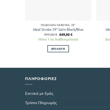
ΠΟΔΉΛΑΤΑ HARDTAIL 29"
Ideal Strobe 29″ Satin Black/Blue
Id
Original
Η
499,00
€
449,00
€
price
τρέχουσα
Μόνο 1 σε διαθεσιμότητα!
Δι
was:
τιμή
499,00 €.
είναι:
449,00 €.
ΕΠΙΛΟΓΉ
Αυτό
το
προϊόν
έχει
πολλαπλές
ΠΛΗΡΟΦΟΡΊΕΣ
παραλλαγές.
Οι
Σχετικά με Εμάς
επιλογές
μπορούν
Τρόποι Πληρωμής
να