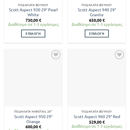
στη
στη
ΠΟΔΉΛΑΤΑ ΒΟΥΝΟΎ
ΠΟΔΉΛΑΤΑ ΒΟΥΝΟΎ
σελίδα
σελίδα
Scott Aspect 930 29″ Pearl
Scott Aspect 940 29″
του
του
White
Granite
προϊόντος
προϊόντος
730,00
€
650,00
€
Διαθέσιμο σε 1-3 εργάσιμες
Διαθέσιμο σε 1-3 εργάσιμες
ΕΠΙΛΟΓΉ
ΕΠΙΛΟΓΉ
Αυτό
Αυτό
το
το
προϊόν
προϊόν
έχει
έχει
πολλαπλές
πολλαπλές
παραλλαγές.
παραλλαγές.
Οι
Οι
επιλογές
επιλογές
μπορούν
μπορούν
να
να
επιλεγούν
επιλεγούν
στη
στη
ΠΟΔΉΛΑΤΑ HARDTAIL 29"
ΠΟΔΉΛΑΤΑ ΒΟΥΝΟΎ
σελίδα
σελίδα
Scott Aspect 950 29″
Scott Aspect 960 29″ Red
του
του
Orange
529,00
€
προϊόντος
προϊόντος
Διαθέσιμο σε 1-3 εργάσιμες
600,00
€