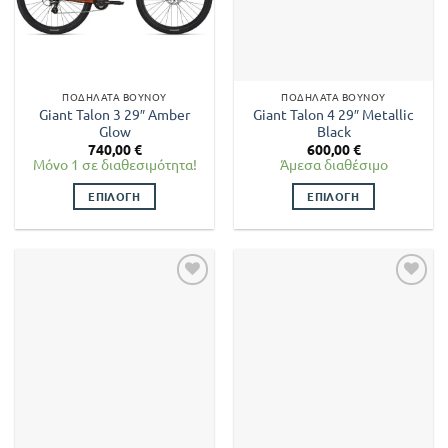
ΠΟΔΉΛΑΤΑ ΒΟΥΝΟΎ
ΠΟΔΉΛΑΤΑ ΒΟΥΝΟΎ
Giant Talon 3 29″ Amber
Giant Talon 4 29″ Metallic
Glow
Black
740,00
€
600,00
€
Μόνο 1 σε διαθεσιμότητα!
Άμεσα διαθέσιμο
ΕΠΙΛΟΓΉ
ΕΠΙΛΟΓΉ
Αυτό
Αυτό
το
το
προϊόν
προϊόν
έχει
έχει
πολλαπλές
πολλαπλές
παραλλαγές.
παραλλαγές.
Οι
Οι
επιλογές
επιλογές
μπορούν
μπορούν
να
να
επιλεγούν
επιλεγούν