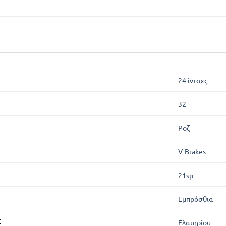
24 ίντσες
32
Ροζ
V-Brakes
21sp
Εμπρόσθια
Σ
Ελατηρίου