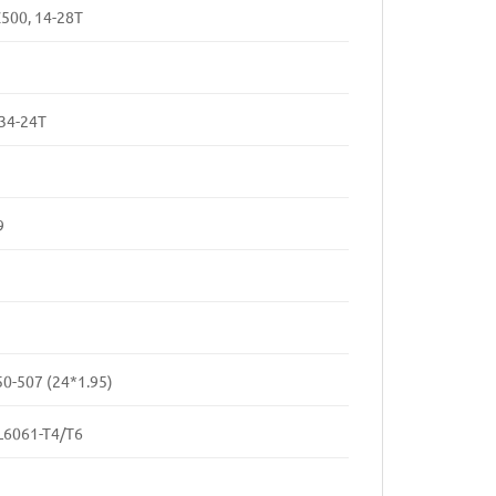
500, 14-28T
-34-24T
9
50-507 (24*1.95)
AL6061-T4/T6