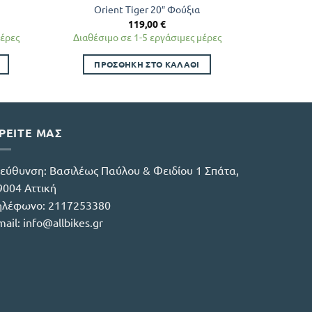
Orient Tiger 20″ Φούξια
Ori
119,00
€
μέρες
Διαθέσιμο σε 1-5 εργάσιμες μέρες
Διαθέσιμ
ΠΡΟΣΘΉΚΗ ΣΤΟ ΚΑΛΆΘΙ
ΠΡ
ΡΕΙΤΕ ΜΑΣ
ιεύθυνση:
Βασιλέως Παύλου & Φειδίου 1 Σπάτα,
9004 Αττική
ηλέφωνο:
2117253380
mail:
info@allbikes.gr