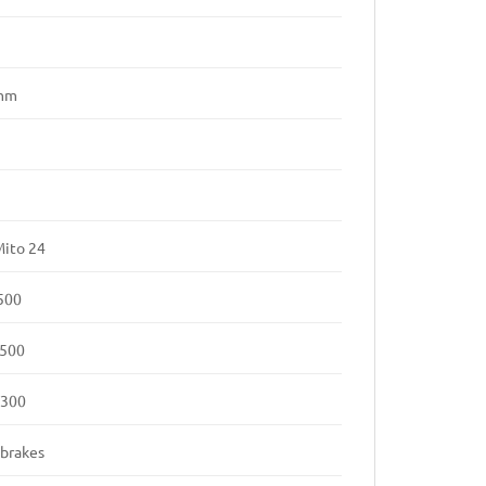
 mm
Mito 24
500
Y500
Y300
-brakes