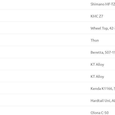
Shimano MF-TZ
KMC Z7
Wheel Top, 42
Thun
Beretta, 507-1
KT Alloy
KT Alloy
Kenda K1166, 
Hardtail Uni, 
Olona C-50