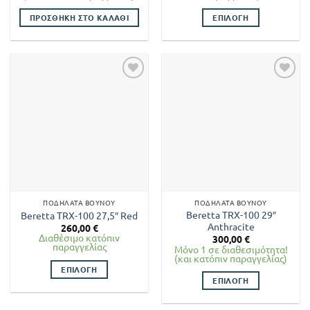
ΠΡΟΣΘΉΚΗ ΣΤΟ ΚΑΛΆΘΙ
ΕΠΙΛΟΓΉ
Αυτό
το
προϊόν
έχει
πολλαπλές
παραλλαγές.
Οι
επιλογές
μπορούν
να
επιλεγούν
στη
ΠΟΔΉΛΑΤΑ ΒΟΥΝΟΎ
ΠΟΔΉΛΑΤΑ ΒΟΥΝΟΎ
σελίδα
Beretta TRX-100 29″
Beretta TRX-100 27,5″ Red
του
Anthracite
260,00
€
προϊόντος
Διαθέσιμο κατόπιν
300,00
€
παραγγελίας
Μόνο 1 σε διαθεσιμότητα!
(και κατόπιν παραγγελίας)
ΕΠΙΛΟΓΉ
ΕΠΙΛΟΓΉ
Αυτό
Αυτό
το