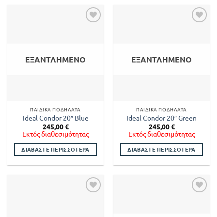
το
προϊόν
προϊόν
έχει
έχει
πολλαπλές
πολλαπλές
παραλλαγές.
παραλλαγές.
Οι
Οι
επιλογές
ΕΞΑΝΤΛΗΜΈΝΟ
ΕΞΑΝΤΛΗΜΈΝΟ
επιλογές
μπορούν
μπορούν
να
να
επιλεγούν
επιλεγούν
στη
στη
σελίδα
ΠΑΙΔΙΚΆ ΠΟΔΉΛΑΤΑ
ΠΑΙΔΙΚΆ ΠΟΔΉΛΑΤΑ
σελίδα
του
Ideal Condor 20″ Blue
Ideal Condor 20″ Green
του
προϊόντος
245,00
€
245,00
€
προϊόντος
Εκτός διαθεσιμότητας
Εκτός διαθεσιμότητας
ΔΙΑΒΆΣΤΕ ΠΕΡΙΣΣΌΤΕΡΑ
ΔΙΑΒΆΣΤΕ ΠΕΡΙΣΣΌΤΕΡΑ