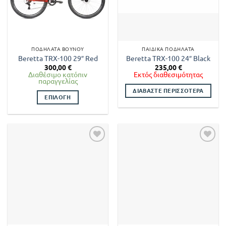
ΠΟΔΉΛΑΤΑ ΒΟΥΝΟΎ
ΠΑΙΔΙΚΆ ΠΟΔΉΛΑΤΑ
Beretta TRX-100 29″ Red
Beretta TRX-100 24″ Black
300,00
€
235,00
€
Διαθέσιμο κατόπιν
Εκτός διαθεσιμότητας
παραγγελίας
ΔΙΑΒΆΣΤΕ ΠΕΡΙΣΣΌΤΕΡΑ
ΕΠΙΛΟΓΉ
Αυτό
το
προϊόν
έχει
πολλαπλές
παραλλαγές.
Οι
επιλογές
μπορούν
να
επιλεγούν
στη