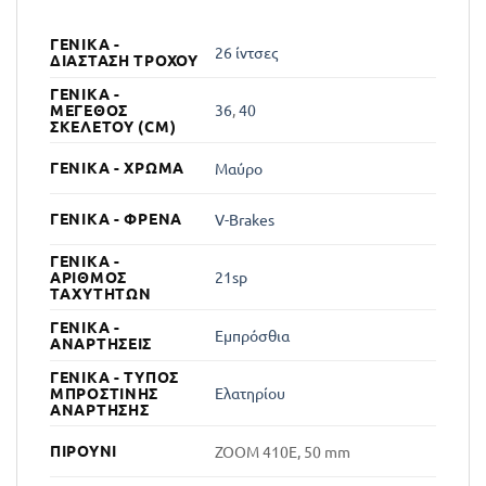
ΓΕΝΙΚΆ -
26 ίντσες
ΔΙΆΣΤΑΣΗ ΤΡΟΧΟΎ
ΓΕΝΙΚΆ -
ΜΈΓΕΘΟΣ
36
,
40
ΣΚΕΛΕΤΟΎ (CM)
ΓΕΝΙΚΆ - ΧΡΏΜΑ
Μαύρο
ΓΕΝΙΚΆ - ΦΡΈΝΑ
V-Brakes
ΓΕΝΙΚΆ -
ΑΡΙΘΜΌΣ
21sp
ΤΑΧΥΤΉΤΩΝ
ΓΕΝΙΚΆ -
Εμπρόσθια
ΑΝΑΡΤΉΣΕΙΣ
ΓΕΝΙΚΆ - ΤΎΠΟΣ
ΜΠΡΟΣΤΙΝΉΣ
Ελατηρίου
ΑΝΆΡΤΗΣΗΣ
ΠΙΡΟΎΝΙ
ZOOM 410E, 50 mm