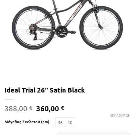
Ideal Trial 26″ Satin Black
Original
Η
360,00
388,00
€
€
price
τρέχουσα
ΕΚΚΑΘΆΡΙΣΗ
was:
τιμή
Μέγεθος Σκελετού (cm)
36
40
388,00 €.
είναι: