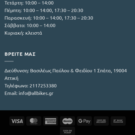
Τετάρτη: 10:00 – 14:00
Πέμπτη: 10:00 – 14:00, 17:30 – 20:30
Παρασκευή: 10:00 – 14:00, 17:30 – 20:30
Σάββατο: 10:00 – 14:00
Κυριακή: κλειστά
ΒΡΕΙΤΕ ΜΑΣ
Διεύθυνση:
Βασιλέως Παύλου & Φειδίου 1 Σπάτα, 19004
Αττική
Τηλέφωνο:
2117253380
Email:
info@allbikes.gr
Visa
MasterCard
American
Maestro
Google
Cash
Bank
Express
Pay
On
Trans
Cash
Delivery