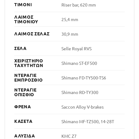
ΤΙΜΌΝΙ
Riser bar, 620 mm
ΛΑΙΜΌΣ
25,4 mm
ΤΙΜΟΝΙΟΎ
ΛΑΙΜΌΣ ΣΈΛΑΣ
30,9 mm
ΣΈΛΑ
Selle Royal RVS
ΧΕΙΡΙΣΤΉΡΙΟ
Shimano ST-EF500
ΤΑΧΥΤΉΤΩΝ
ΝΤΕΡΑΓΙΈ
Shimano FD-TY500-TS6
ΕΜΠΡΌΣΘΙΟ
ΝΤΕΡΑΓΙΈ
Shimano RD-TY300
ΟΠΊΣΘΙΟ
ΦΡΈΝΑ
Saccon Alloy V-brakes
ΚΑΣΈΤΑ
Shimano MF-TZ500, 14-28T
ΑΛΥΣΊΔΑ
KMC Z7