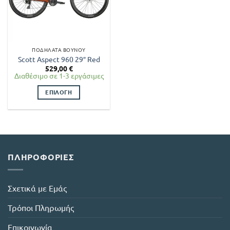
ΠΟΔΉΛΑΤΑ ΒΟΥΝΟΎ
Scott Aspect 960 29″ Red
529,00
€
Διαθέσιμο σε 1-3 εργάσιμες
ΕΠΙΛΟΓΉ
Αυτό
το
προϊόν
έχει
πολλαπλές
ΠΛΗΡΟΦΟΡΊΕΣ
παραλλαγές.
Οι
επιλογές
Σχετικά με Εμάς
μπορούν
να
Τρόποι Πληρωμής
επιλεγούν
στη
Επικοινωνία