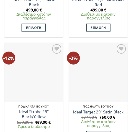
του
του
Black
Red
προϊόντος
προϊόντος
499,00
€
499,00
€
Διαθέσιμο κατόπιν
Διαθέσιμο κατόπιν
παραγγελίας
παραγγελίας
ΕΠΙΛΟΓΉ
ΕΠΙΛΟΓΉ
Αυτό
Αυτό
το
το
προϊόν
προϊόν
έχει
έχει
-12%
-3%
πολλαπλές
πολλαπλές
παραλλαγές.
παραλλαγές.
Οι
Οι
επιλογές
επιλογές
μπορούν
μπορούν
να
να
επιλεγούν
επιλεγούν
στη
στη
ΠΟΔΉΛΑΤΑ ΒΟΥΝΟΎ
ΠΟΔΉΛΑΤΑ ΒΟΥΝΟΎ
σελίδα
σελίδα
Ideal Strobe 29″
Ideal Target 29″ Satin Black
του
του
Black/Yellow
Original
Η
777,00
€
750,00
€
price
τρέχουσ
προϊόντος
προϊόντος
Διαθέσιμο κατόπιν
Original
Η
530,00
€
469,00
€
was:
τιμή
παραγγελίας
price
τρέχουσα
Άμεσα διαθέσιμο
777,00 €.
είναι:
was:
τιμή