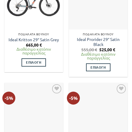
ΠΟΔΉΛΑΤΑ ΒΟΥΝΟΎ
ΠΟΔΉΛΑΤΑ ΒΟΥΝΟΎ
Ideal Prorider 29″ Satin
Ideal Kritton 29″ Satin Grey
Black
665,00
€
Διαθέσιμο κατόπιν
Original
Η
555,00
€
525,00
€
παραγγελίας
price
τρέχουσ
Διαθέσιμο κατόπιν
was:
τιμή
παραγγελίας
555,00 €.
είναι:
ΕΠΙΛΟΓΉ
525,00 €.
ΕΠΙΛΟΓΉ
Αυτό
Αυτό
το
το
προϊόν
προϊόν
έχει
έχει
πολλαπλές
-5%
-5%
πολλαπλές
παραλλαγές.
παραλλαγές.
Οι
Οι
επιλογές
επιλογές
μπορούν
μπορούν
να
να
επιλεγούν