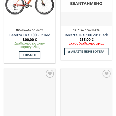
ΕΞΑΝΤΛΗΜΈΝΟ
ΠΟΔΉΛΑΤΑ ΒΟΥΝΟΎ
ΠΑΙΔΙΚΆ ΠΟΔΉΛΑΤΑ
Beretta TRX-100 29″ Red
Beretta TRX-100 24″ Black
300,00
€
235,00
€
Διαθέσιμο κατόπιν
Εκτός διαθεσιμότητας
παραγγελίας
ΔΙΑΒΆΣΤΕ ΠΕΡΙΣΣΌΤΕΡΑ
ΕΠΙΛΟΓΉ
Αυτό
το
προϊόν
έχει
πολλαπλές
παραλλαγές.
Οι
επιλογές
μπορούν
να
επιλεγούν