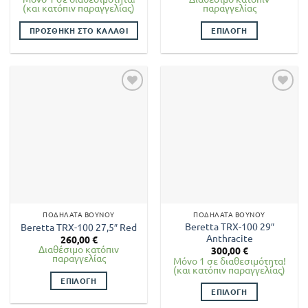
(και κατόπιν παραγγελίας)
παραγγελίας
ΠΡΟΣΘΉΚΗ ΣΤΟ ΚΑΛΆΘΙ
ΕΠΙΛΟΓΉ
Αυτό
το
προϊόν
έχει
πολλαπλές
παραλλαγές.
Οι
επιλογές
μπορούν
να
επιλεγούν
στη
ΠΟΔΉΛΑΤΑ ΒΟΥΝΟΎ
ΠΟΔΉΛΑΤΑ ΒΟΥΝΟΎ
σελίδα
Beretta TRX-100 29″
Beretta TRX-100 27,5″ Red
του
Anthracite
260,00
€
προϊόντος
Διαθέσιμο κατόπιν
300,00
€
παραγγελίας
Μόνο 1 σε διαθεσιμότητα!
(και κατόπιν παραγγελίας)
ΕΠΙΛΟΓΉ
ΕΠΙΛΟΓΉ
Αυτό
Αυτό